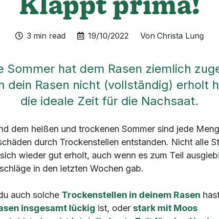
Klappt prima!
3
min read
19/10/2022
Von
Christa Lung


e Sommer hat dem Rasen ziemlich zuge
dein Rasen nicht (vollständig) erholt ha
die ideale Zeit für die Nachsaat.
nd dem heißen und trockenen Sommer sind jede Men
chäden durch Trockenstellen entstanden. Nicht alle St
sich wieder gut erholt, auch wenn es zum Teil ausgieb
schläge in den letzten Wochen gab.
du auch solche
Trocken
stellen in deinem Rasen
hast
asen insgesamt lückig
ist, oder
stark mit Moos