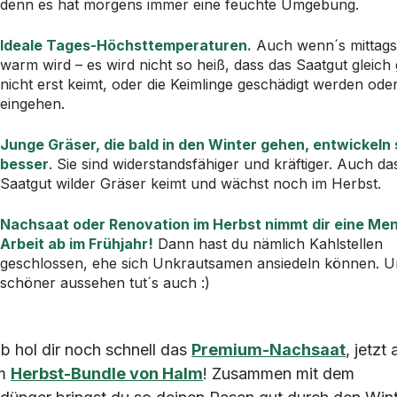
denn es hat morgens immer eine feuchte Umgebung.
Ideale Tages-Höchsttemperaturen.
Auch wenn´s mittags
warm wird – es wird nicht so heiß, dass das Saatgut gleich
nicht erst keimt, oder die Keimlinge geschädigt werden ode
eingehen.
Junge Gräser, die bald in den Winter gehen, entwickeln 
besser
. Sie sind widerstandsfähiger und kräftiger. Auch da
Saatgut wilder Gräser keimt und wächst noch im Herbst.
Nachsaat oder Renovation im Herbst nimmt dir eine Me
Arbeit ab im Frühjahr!
Dann hast du nämlich Kahlstellen
geschlossen, ehe sich Unkrautsamen ansiedeln können. 
schöner aussehen tut´s auch :)
b hol dir noch schnell das
Premium-Nachsaat
, jetzt
im
Herbst-Bundle von Halm
! Zusammen mit dem