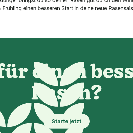
dünger bringst du so deinen Rasen gut durch den Win
m Frühling einen besseren Start in deine neue Rasensai
 für einen bes
Rasen?
Starte jetzt