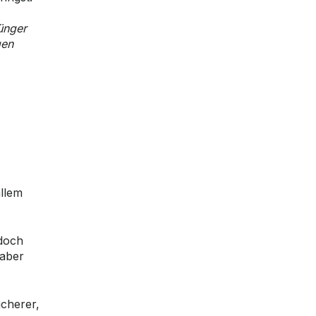
ünger
gen
allem
 doch
 aber
icherer,