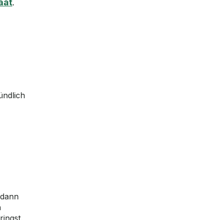
aat
.
ündlich
, dann
n
ingst.