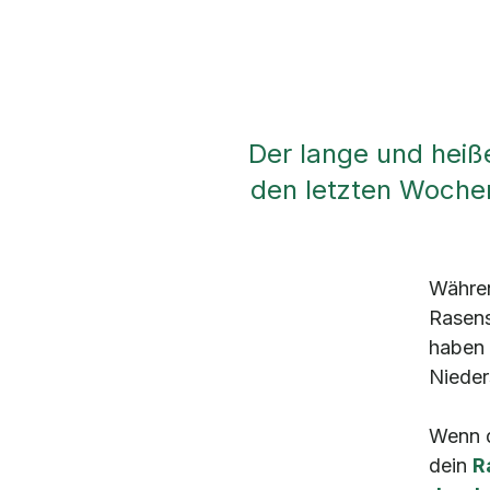
Der lange und heiß
den letzten Wochen 
Währe
Rasens
haben 
Nieder
Wenn 
dein
R