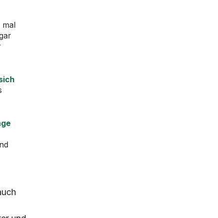
 mal
 gar
r
sich
s
nge
Und
 auch