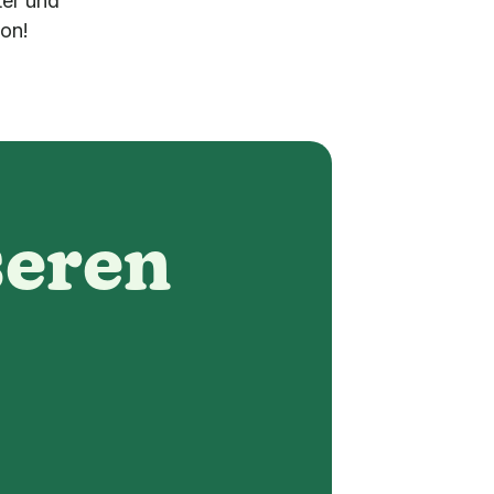
ter und
son!
seren