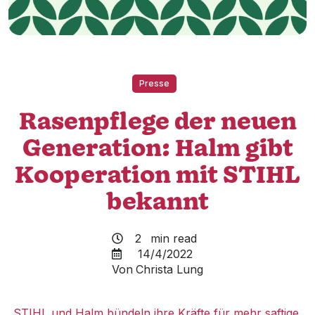
Presse
Rasenpflege der neuen
Generation: Halm gibt
Kooperation mit STIHL
bekannt
2
min read

14/4/2022

Von
Christa Lung
STIHL und Halm bündeln ihre Kräfte für mehr saftige,