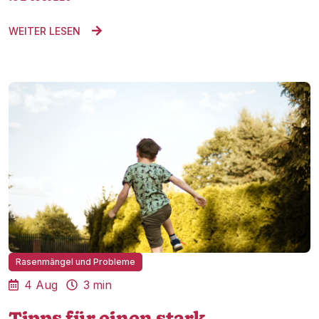
WEITER LESEN

Rasenmängel und Probleme
4 Aug
3
min

